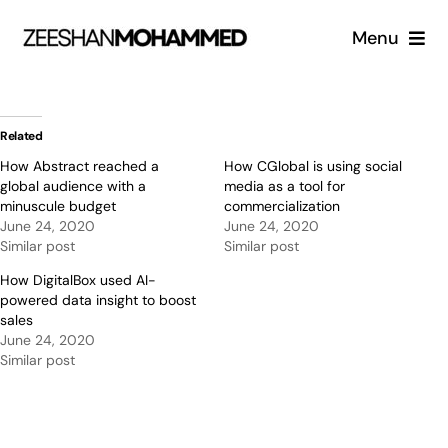
Skip
Menu
to
content
Home
Related
Experience
How Abstract reached a
How CGlobal is using social
global audience with a
media as a tool for
minuscule budget
commercialization
Blog
June 24, 2020
June 24, 2020
Similar post
Similar post
Contact
How DigitalBox used AI-
powered data insight to boost
sales
June 24, 2020
Similar post